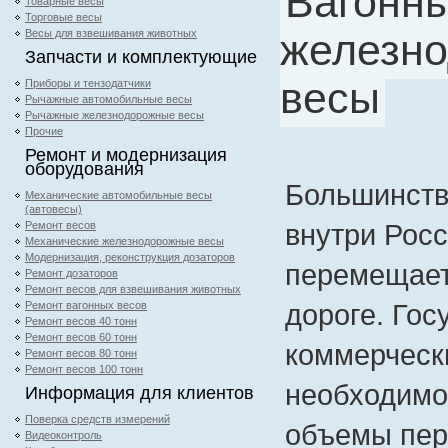
Вагонн
Товарные весы
Торговые весы
железн
Весы для взвешивания животных
Запчасти и комплектующие
весы
Приборы и тензодатчики
Рычажные автомобильные весы
Рычажные железнодорожные весы
Прочие
Ремонт и модернизация
оборудования
Большинств
Механические автомобильные весы
(автовесы)
внутри Росс
Ремонт весов
Механические железнодорожные весы
Модернизация, реконструкция дозаторов
перемещает
Ремонт дозаторов
Ремонт весов для взвешивания животных
дороге. Го
Ремонт вагонных весов
Ремонт весов 40 тонн
Ремонт весов 60 тонн
коммерческ
Ремонт весов 80 тонн
Ремонт весов 100 тонн
необходимо
Информация для клиентов
Поверка средств измерений
объемы пер
Видеоконтроль