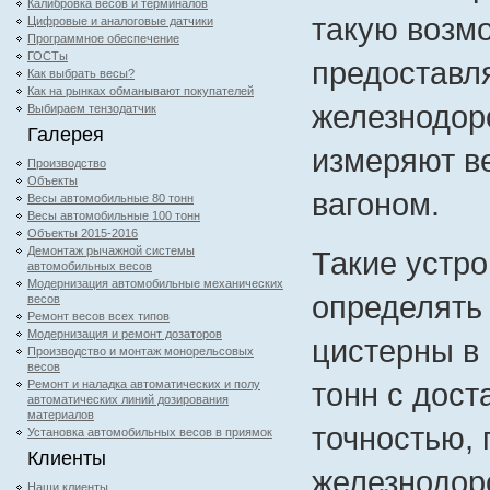
Калибровка весов и терминалов
такую возм
Цифровые и аналоговые датчики
Программное обеспечение
ГОСТы
предостав
Как выбрать весы?
Как на рынках обманывают покупателей
железнодо
Выбираем тензодатчик
Галерея
измеряют ве
Производство
Объекты
вагоном.
Весы автомобильные 80 тонн
Весы автомобильные 100 тонн
Объекты 2015-2016
Демонтаж рычажной системы
Такие устр
автомобильных весов
Модернизация автомобильные механических
определять 
весов
Ремонт весов всех типов
Модернизация и ремонт дозаторов
цистерны в
Производство и монтаж монорельсовых
весов
тонн с дост
Ремонт и наладка автоматических и полу
автоматических линий дозирования
материалов
точностью, 
Установка автомобильных весов в приямок
Клиенты
железнодор
Наши клиенты